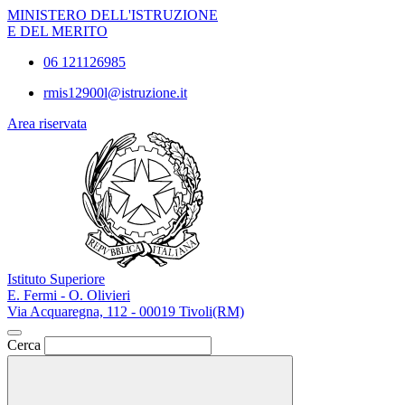
MINISTERO DELL'ISTRUZIONE
E DEL MERITO
06 121126985
rmis12900l@istruzione.it
Area riservata
Istituto Superiore
E. Fermi - O. Olivieri
Via Acquaregna, 112 - 00019 Tivoli(RM)
Cerca