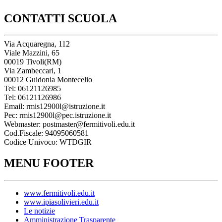
CONTATTI SCUOLA
Via Acquaregna, 112
Viale Mazzini, 65
00019 Tivoli(RM)
Via Zambeccari, 1
00012 Guidonia Montecelio
Tel: 06121126985
Tel: 06121126986
Email: rmis12900l@istruzione.it
Pec: rmis12900l@pec.istruzione.it
Webmaster: postmaster@fermitivoli.edu.it
Cod.Fiscale: 94095060581
Codice Univoco: WTDGIR
MENU FOOTER
www.fermitivoli.edu.it
www.ipiasolivieri.edu.it
Le notizie
Amministrazione Trasparente