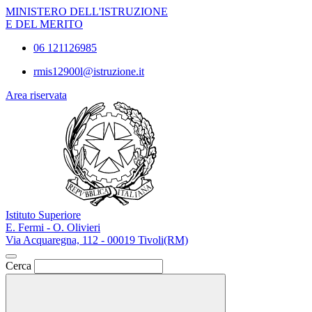
MINISTERO DELL'ISTRUZIONE
E DEL MERITO
06 121126985
rmis12900l@istruzione.it
Area riservata
Istituto Superiore
E. Fermi - O. Olivieri
Via Acquaregna, 112 - 00019 Tivoli(RM)
Cerca