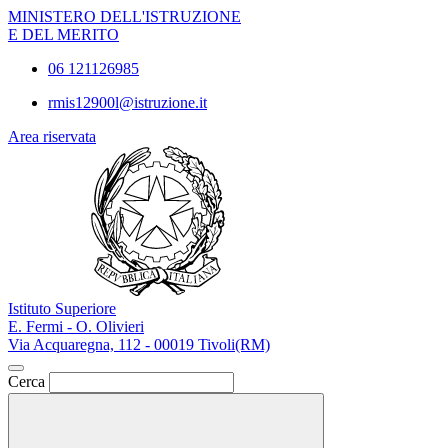
MINISTERO DELL'ISTRUZIONE
E DEL MERITO
06 121126985
rmis12900l@istruzione.it
Area riservata
Istituto Superiore
E. Fermi - O. Olivieri
Via Acquaregna, 112 - 00019 Tivoli(RM)
Cerca