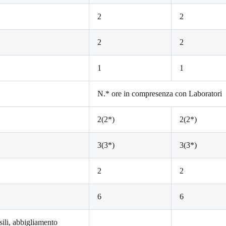
2
2
2
2
1
1
N.* ore in compresenza con Laboratori
2(2*)
2(2*)
3(3*)
3(3*)
2
2
6
6
ssili, abbigliamento