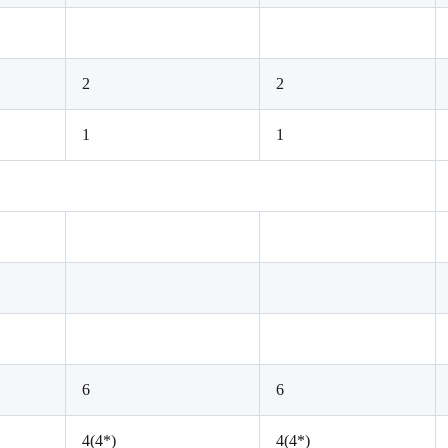
2
2
1
1
6
6
4(4*)
4(4*)