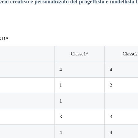
ccio creativo e personalizzato del progettista e modellista t
 MODA
Classe1^
Classe2
4
4
1
2
1
3
3
4
4