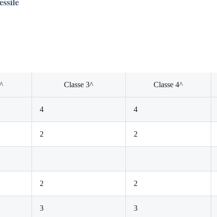
essile
^
Classe 3^
Classe 4^
4
4
2
2
2
2
3
3