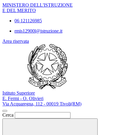
MINISTERO DELL'ISTRUZIONE
E DEL MERITO
06 121126985
rmis12900l@istruzione.it
Area riservata
Istituto Superiore
E. Fermi - O. Olivieri
Via Acquaregna, 112 - 00019 Tivoli(RM)
Cerca